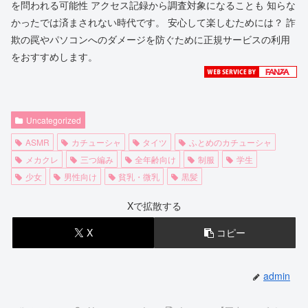
を問われる可能性 アクセス記録から調査対象になることも 知らな
かったでは済まされない時代です。 安心して楽しむためには？ 詐
欺の罠やパソコンへのダメージを防ぐために正規サービスの利用
をおすすめします。
Uncategorized
ASMR
カチューシャ
タイツ
ふとめのカチューシャ
メカクレ
三つ編み
全年齢向け
制服
学生
少女
男性向け
貧乳・微乳
黒髪
Xで拡散する
X
コピー
admin