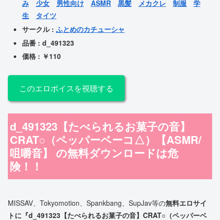
み
少女
男性向け
ASMR
黒髪
メカクレ
制服
学
生
タイツ
サークル :
ふとめのカチューシャ
品番 : d_491323
価格 : ￥110
このエロボイスを視聴する
d_491323【たべられるお菓子の音】
CRAT○（ペッパーベーコ△）【ASMR/
咀嚼音】 の
無料ダウンロードは危
険！！
MISSAV、Tokyomotion、Spankbang、SupJav等の
無料エロサイ
トに『d_491323【たべられるお菓子の音】CRAT○（ペッパーベ