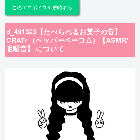
このエロボイスを視聴する
d_491323【たべられるお菓子の音】
CRAT○（ペッパーベーコ△）【ASMR/
咀嚼音】 について