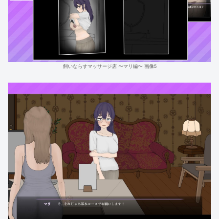
飼いならすマッサージ店 〜マリ編〜 画像5