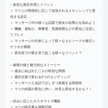
– 多彩な相互作用とイベント
＞ マリとの関係性に応じて追加されるスキンシップと変
化する反応
＞ マッサージ中の様々な話題で彼女の自尊心を高めよう
＞ 機嫌、羞恥心、興奮度、意識状態などの変化に注意し
てプレイ
＞ マッサージの出来によって様々なエピソードや後日シ
ナリオが展開
＞ 更衣室での覗き見で起こる様々なイベント？
– 秘密の縁と魅力的なストーリー
＞ 過去に結ばれた二人の特別な関係
＞ 選択次第で変わる5つのエンディング
＞ マッサージと会話で少しずつ進展する関係性
＞ マリの内面の変化に伴い、外見も変化するかも？！
– 好みに応じたカスタマイズ機能
＞ マリの陰毛量を調整可能