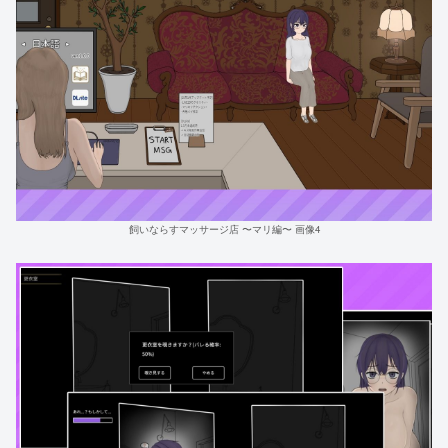
飼いならすマッサージ店 〜マリ編〜 画像4