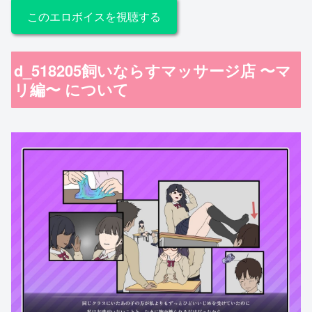
このエロボイスを視聴する
d_518205飼いならすマッサージ店 〜マ
リ編〜 について