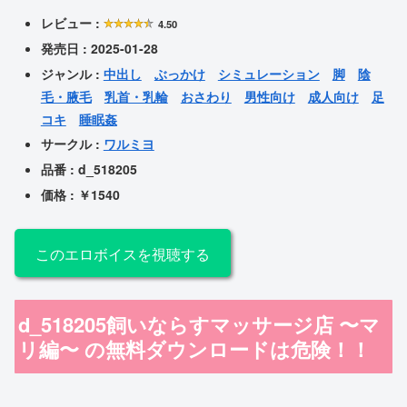
レビュー :
4.50
発売日 : 2025-01-28
ジャンル :
中出し
ぶっかけ
シミュレーション
脚
陰
毛・腋毛
乳首・乳輪
おさわり
男性向け
成人向け
足
コキ
睡眠姦
サークル :
ワルミヨ
品番 : d_518205
価格 : ￥1540
このエロボイスを視聴する
d_518205飼いならすマッサージ店 〜マ
リ編〜 の
無料ダウンロードは危険！！