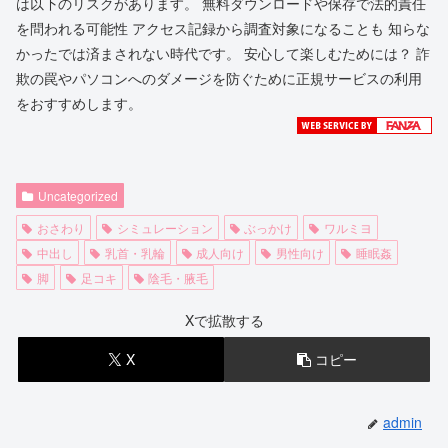
は以下のリスクがあります。 無料ダウンロードや保存で法的責任
を問われる可能性 アクセス記録から調査対象になることも 知らな
かったでは済まされない時代です。 安心して楽しむためには？ 詐
欺の罠やパソコンへのダメージを防ぐために正規サービスの利用
をおすすめします。
Uncategorized
おさわり
シミュレーション
ぶっかけ
ワルミヨ
中出し
乳首・乳輪
成人向け
男性向け
睡眠姦
脚
足コキ
陰毛・腋毛
Xで拡散する
X
コピー
admin