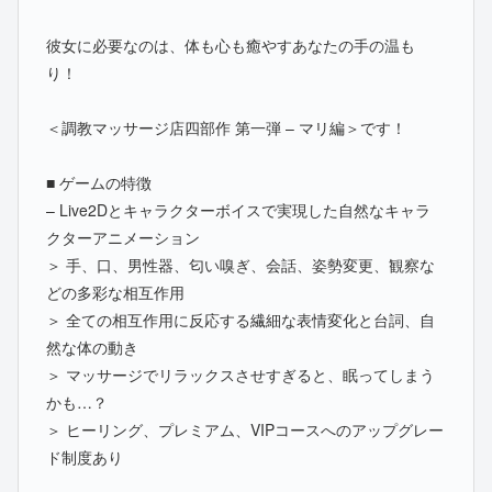
彼女に必要なのは、体も心も癒やすあなたの手の温も
り！
＜調教マッサージ店四部作 第一弾 – マリ編＞です！
■ ゲームの特徴
– Live2Dとキャラクターボイスで実現した自然なキャラ
クターアニメーション
＞ 手、口、男性器、匂い嗅ぎ、会話、姿勢変更、観察な
どの多彩な相互作用
＞ 全ての相互作用に反応する繊細な表情変化と台詞、自
然な体の動き
＞ マッサージでリラックスさせすぎると、眠ってしまう
かも…？
＞ ヒーリング、プレミアム、VIPコースへのアップグレー
ド制度あり