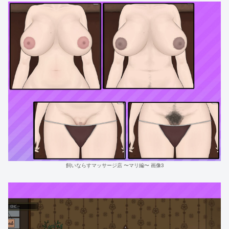
飼いならすマッサージ店 〜マリ編〜 画像3