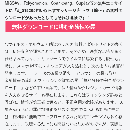
MISSAV、Tokyomotion、Spankbang、SupJav等の
無料エロサイ
トに『d_518205飼いならすマッサージ店 〜マリ編〜』の無料ダ
ウンロードがあったとしてもそれは危険です！
無料ダウンロードに潜む危険性や罠
1.ウイルス・マルウェア感染のリスク 無料アダルトサイトの多く
は、広告収入で運営されています。そのため、悪質な広告が多く
仕込まれており、クリック一つでウイルスに感染する可能性も。
特に、スマホやPCにマルウェアが入り込むと、次のような被害が
発生します。 ・データの破損や消失 ・アカウントの乗っ取り ・
金融情報の流出 2.フィッシング詐欺の罠 「無料登録で完全ダウン
ロード！」などの甘い言葉で、個人情報やクレジットカード情報
を入力させるサイトも存在します。これらはフィッシング詐欺と
呼ばれ、情報が第三者に渡ると、不正利用の危険があります。 3.
知らぬうちに犯罪に加担するリスク 無料で見られる動画の中に
は、権利者に無断でアップロードされた違法コンテンツも多く存
在します。視聴するだけなら問題ないと思いがちですが、実際に