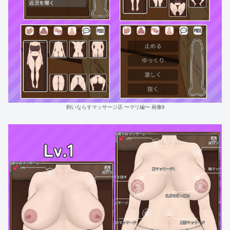
飼いならすマッサージ店 〜マリ編〜 画像9