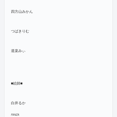
四方山みかん
つばきりむ
道楽みぃ
■絵師■
白井るか
FANZA