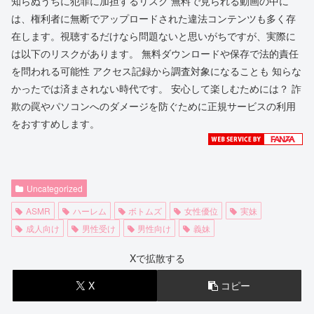
知らぬうちに犯罪に加担するリスク 無料で見られる動画の中に
は、権利者に無断でアップロードされた違法コンテンツも多く存
在します。視聴するだけなら問題ないと思いがちですが、実際に
は以下のリスクがあります。 無料ダウンロードや保存で法的責任
を問われる可能性 アクセス記録から調査対象になることも 知らな
かったでは済まされない時代です。 安心して楽しむためには？ 詐
欺の罠やパソコンへのダメージを防ぐために正規サービスの利用
をおすすめします。
Uncategorized
ASMR
ハーレム
ボトムズ
女性優位
実妹
成人向け
男性受け
男性向け
義妹
Xで拡散する
X
コピー