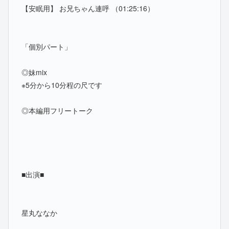
【安眠用】 お兄ちゃん連呼 （01:25:16）
「個別パート」
◎妹mix
※5分から10分程の尺です
◎本編用フリートーク
■出演■
星丸ななか