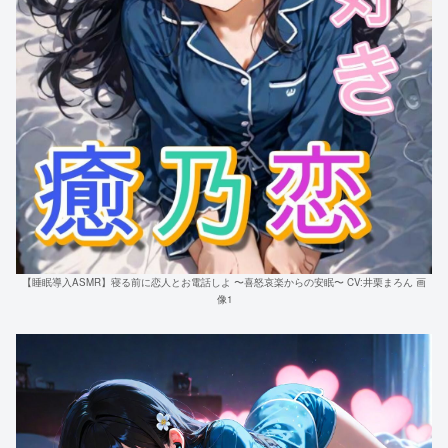
【睡眠導入ASMR】寝る前に恋人とお電話しよ 〜喜怒哀楽からの安眠〜 CV:井栗まろん 画
像1