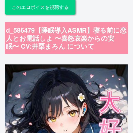
このエロボイスを視聴する
d_586479【睡眠導入ASMR】寝る前に恋
人とお電話しよ 〜喜怒哀楽からの安
眠〜 CV:井栗まろん について