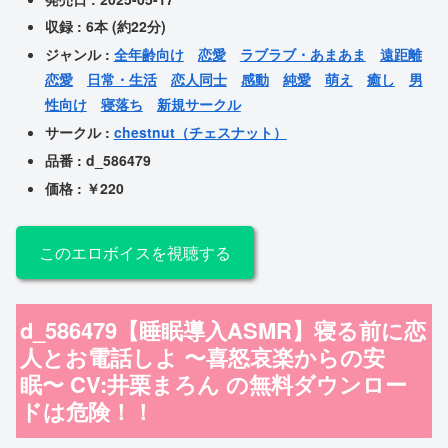
収録 : 6本 (約22分)
ジャンル :
全年齢向け
恋愛
ラブラブ・あまあま
遠距離
恋愛
日常・生活
恋人同士
感動
純愛
萌え
癒し
男
性向け
寝落ち
新規サークル
サークル :
chestnut（チェスナット）
品番 : d_586479
価格 : ￥220
このエロボイスを視聴する
d_586479【睡眠導入ASMR】寝る前に恋
人とお電話しよ 〜喜怒哀楽からの安
眠〜 CV:井栗まろん の
無料ダウンロー
ドは危険！！