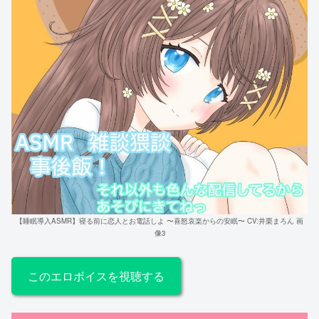
【睡眠導入ASMR】寝る前に恋人とお電話しよ 〜喜怒哀楽からの安眠〜 CV:井栗まろん 画
像3
このエロボイスを視聴する