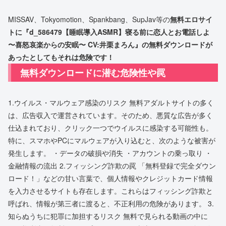
MISSAV、Tokyomotion、Spankbang、SupJav等の
無料エロサイ
トに『d_586479【睡眠導入ASMR】寝る前に恋人とお電話しよ
〜喜怒哀楽からの安眠〜 CV:井栗まろん』の無料ダウンロードが
あったとしてもそれは危険です！
無料ダウンロードに潜む危険性や罠
1.ウイルス・マルウェア感染のリスク 無料アダルトサイトの多く
は、広告収入で運営されています。そのため、悪質な広告が多く
仕込まれており、クリック一つでウイルスに感染する可能性も。
特に、スマホやPCにマルウェアが入り込むと、次のような被害が
発生します。 ・データの破損や消失 ・アカウントの乗っ取り ・
金融情報の流出 2.フィッシング詐欺の罠 「無料登録で完全ダウン
ロード！」などの甘い言葉で、個人情報やクレジットカード情報
を入力させるサイトも存在します。これらはフィッシング詐欺と
呼ばれ、情報が第三者に渡ると、不正利用の危険があります。 3.
知らぬうちに犯罪に加担するリスク 無料で見られる動画の中に