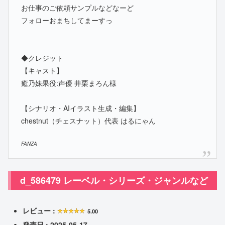
お仕事のご依頼サンプルなどなーど
フォローおまちしてまーすっ
◆クレジット
【キャスト】
癒乃妹果役:声優 井栗まろん様
【シナリオ・AIイラスト生成・編集】
chestnut（チェスナット）代表 はるにゃん
FANZA
d_586479 レーベル・シリーズ・ジャンルなど
レビュー :
5.00
発売日 : 2025-05-17