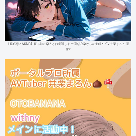
【睡眠導入ASMR】寝る前に恋人とお電話しよ 〜喜怒哀楽からの安眠〜 CV:井栗まろん 画
像2