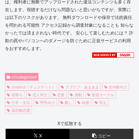
は、権利者に無断でアップロードされた違法コンテンツも多く存
在します。視聴するだけなら問題ないと思いがちですが、実際に
は以下のリスクがあります。 無料ダウンロードや保存で法的責任
を問われる可能性 アクセス記録から調査対象になることも 知らな
かったでは済まされない時代です。 安心して楽しむためには？ 詐
欺の罠やパソコンへのダメージを防ぐために正規サービスの利用
をおすすめします。
Uncategorized
chestnut（チェスナット）
ラブラブ・あまあま
全年齢向け
寝落ち
恋人同士
恋愛
感動
新規サークル
日常・生活
男性向け
癒し
純愛
萌え
遠距離恋愛
Xで拡散する
X
コピー